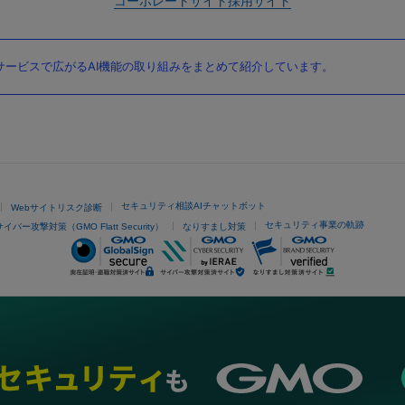
コーポレートサイト
採用サイト
ービスで広がるAI機能の取り組みをまとめて紹介しています。
セキュリティ相談AIチャットボット
Webサイトリスク診断
セキュリティ事業の軌跡
サイバー攻撃対策（GMO Flatt Security）
なりすまし対策