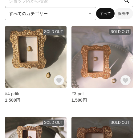
すべて
販売中
SOLD OUT
SOLD OUT
#4 pdik
#3 pel
1,500円
1,500円
SOLD OUT
SOLD OUT