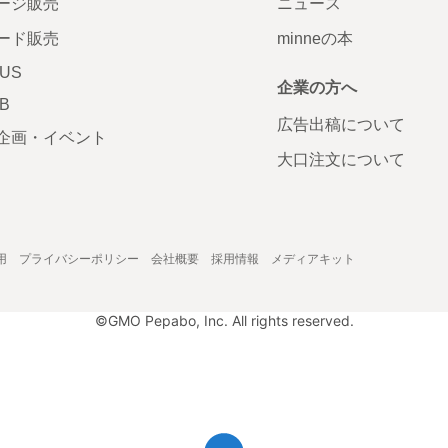
ージ販売
ニュース
ード販売
minneの本
LUS
企業の方へ
AB
広告出稿について
企画・イベント
大口注文について
用
プライバシーポリシー
会社概要
採用情報
メディアキット
©GMO Pepabo, Inc. All rights reserved.