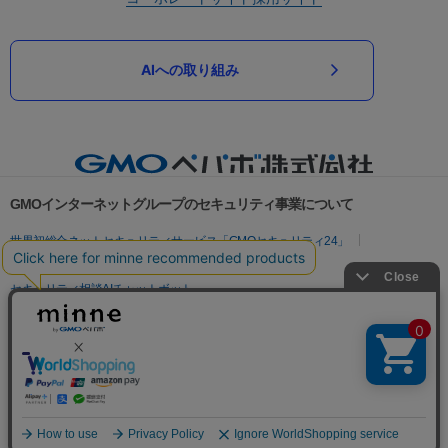
AIへの取り組み
GMOインターネットグループのセキュリティ事業について
世界初総合ネットセキュリティサービス「GMOセキュリティ24」
パスワード漏洩診断
Webサイトリスク診断
セキュリティ相談AIチャットボット
実在証明・盗聴対策
サイバー攻撃対策（GMOサイバーセキュリティ byイエラエ）
サイバー攻撃対策（GMO Flatt Security）
なりすまし対策
セキュリティ事業の軌跡