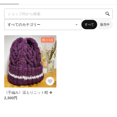
すべて
販売中
残り1点
《手編み》温もりニット帽 🍀
2,300円