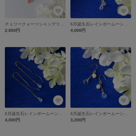
チェリークォーツシャンデリアピアス＊ 選べる金具パーツ＊柘榴の実のような甘酸っぱいピンク
6月誕生石レインボームーンストーンのシャンデリア＊14kgfフックピアス＊幸運を呼び込む石・インスピレーションを高めるお守り＊雨雫＊揺れる天然石ピアス
2,800円
4,000円
6月誕生石レインボームーンストーン＊アメリカンピアス＊幸運を呼び込む石・インスピレーションを高めるお守り＊ice drop＊揺れる天然石ピアス
6月誕生石レインボームーンストーンxマザーオブパール＊14kgfフックピアス＊幸運と厄除け・癒しのお守り＊上品で優しい大人可愛い揺れる天然石ピアス
4,000円
3,200円