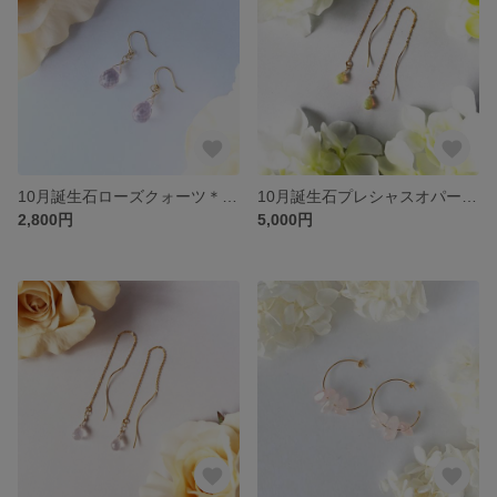
10月誕生石ローズクォーツ＊14kgfフックピアス＊愛と美のお守り＊桜色のやさしい揺れる天然石ピアス
10月誕生石プレシャスオパール＊アメリカンピアス＊happyを呼びこみ、内面を輝かせるお守り＊ゆらめく輝き＊揺れる天然石ピアス
2,800円
5,000円