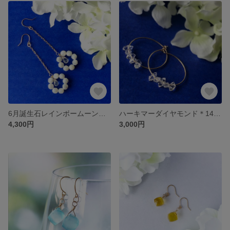
6月誕生石レインボームーンストーンxマザーオブパールの花＊14kgfチェーンピアス＊幸運と厄除け・癒しのお守り＊大人可愛い揺れるflowerピアス
ハーキマーダイヤモンド＊14kgfフープピアス＊
4,300円
3,000円