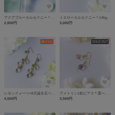
アクアブルーカルセドニー＊14kgfフックピアス*穏やかな気持ちにさせてくれるお守り＊ソーダのように爽やか＊揺れる天然石ピアス
イエローカルセドニー＊14kgfフックピアス*良縁のお守り＊candy cube＊揺れる天然石ピアス
2,800円
3,000円
残り1点
SOLD OUT
レモンクォーツ×8月誕生石ペリドット＊14kgfフックピアス＊レモネードにミントを浮かべたような爽やか揺れる天然石ピアス
アメトリン1粒ピアス＊選べる金具パーツ＊可憐な乙女の可愛らしさと大人の女性らしさ＊調和と循環のお守り
4,500円
3,500円