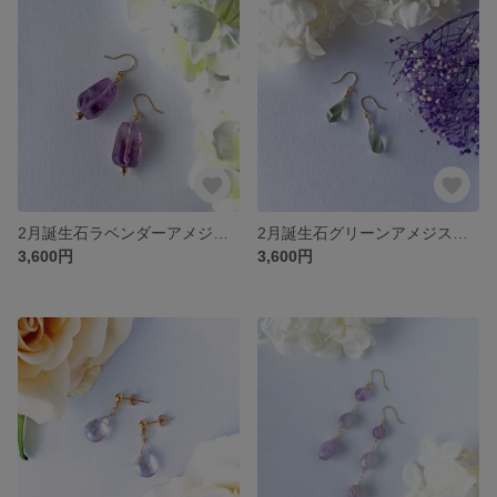
2月誕生石ラベンダーアメジスト(タンブル/ファントム入り)＊金具が選べるピアス＊愛のお守り＊揺れる天然石ピアス
2月誕生石グリーンアメジスト(ツイストカット)14kgfピアス＊ 選べる金具パーツ＊洗練された大人の美
3,600円
3,600円