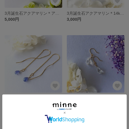
3月誕生石アクアマリン＊アメリカンピアス＊対人関係・結婚・出産・幸福のお守り＊涼しげシンプル＊揺れる天然石ピアス
3月誕生石アクアマリン＊14kgfフープピアス＊爽やかな大人かっこいい女性らしさ
5,000円
3,000円
12月誕生石タンザナイト＊アメリカンピアス＊大人の女性の気品
11月誕生石ホワイトパーズ一粒ピアス＊ 選べる金具パーツ＊洗練された大人の美
5,000円
3,000円
残り1点