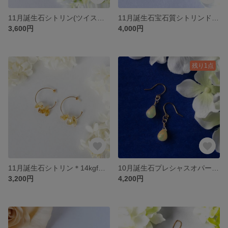
11月誕生石シトリン(ツイストカット)＊金具が選べるピアス＊富と繁栄をもたらす幸運のお守り＊銀杏並木の木漏れ日のような秋色揺れるピアス
11月誕生石宝石質シトリンドロップ＊金具が選べるピアス＊富と繁栄をもたらす幸運のお守り＊銀杏並木の木漏れ日のような秋色揺れる一粒ピアス
3,600円
4,000円
残り1点
11月誕生石シトリン＊14kgfフープピアス＊キラキラ輝く木漏れ日ピアス
10月誕生石プレシャスオパール＊14kgfフックピアス＊happyを呼びこみ、内面を輝かせるお守り＊魔法のようなオーロラの輝き＊揺れる天然石ピアス
3,200円
4,200円