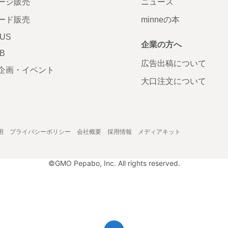
ージ販売
ニュース
ード販売
minneの本
LUS
企業の方へ
AB
広告出稿について
企画・イベント
大口注文について
用
プライバシーポリシー
会社概要
採用情報
メディアキット
©GMO Pepabo, Inc. All rights reserved.