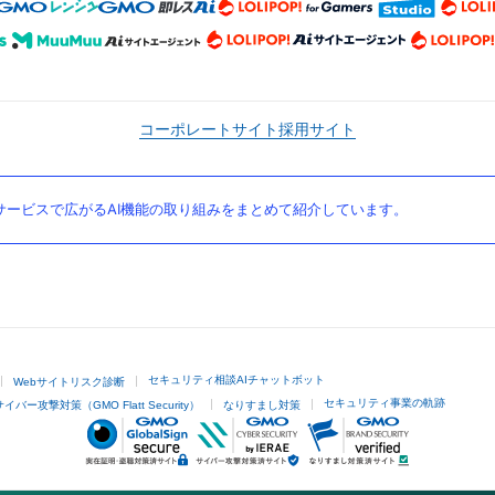
コーポレートサイト
採用サイト
ービスで広がるAI機能の取り組みをまとめて紹介しています。
セキュリティ相談AIチャットボット
Webサイトリスク診断
セキュリティ事業の軌跡
サイバー攻撃対策（GMO Flatt Security）
なりすまし対策