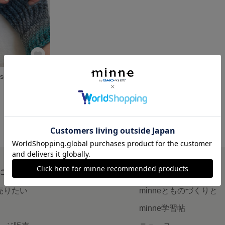
Crochet fingerless gloves かぎ針編みの指なし手袋
について
読みもの
で売りたい
minneとものづくりと
minne学習帖