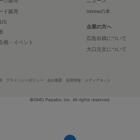
ージ販売
ニュース
ード販売
minneの本
LUS
企業の方へ
AB
広告出稿について
企画・イベント
大口注文について
用
プライバシーポリシー
会社概要
採用情報
メディアキット
©GMO Pepabo, Inc. All rights reserved.