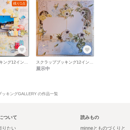
残り1点
スクラップブッキング12インチ「GAME」キット
スクラップブッキング12インチ「Best of You」キット
展示中
プブッキングGALLERY の作品一覧
について
読みもの
で売りたい
minneとものづくりと