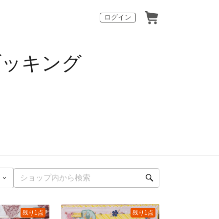
ログイン
プブッキング
残り1点
残り1点