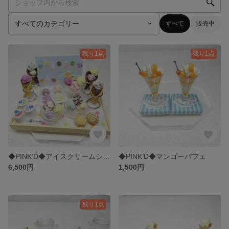
すべて
販売中
残り1点
残り1点
◆PINK'D◆アイスクリームショップ
◆PINK’D◆マンゴーパフェ
6,500円
1,500円
残り1点