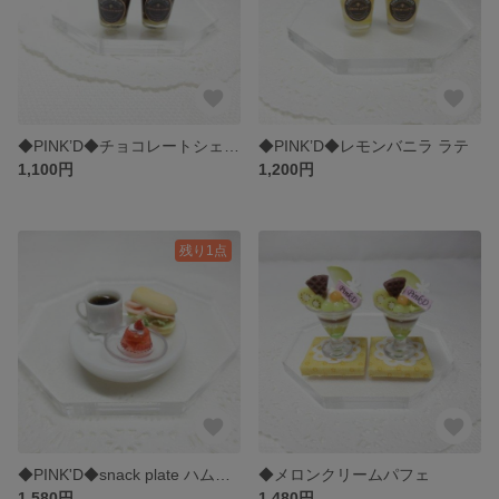
◆PINK’D◆チョコレートシェイク
◆PINK’D◆レモンバニラ ラテ
1,100円
1,200円
残り1点
◆PINK'D◆snack plate ハムサンド
◆メロンクリームパフェ
1,580円
1,480円