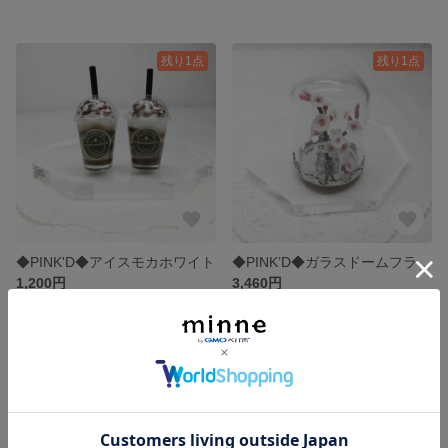
残り1点
残り1点
◆PINK'D◆アイスモカホワイト
◆PINK’D◆ガラスドームフラワー・🌸桜①
1,200円
3,460円
残り1点