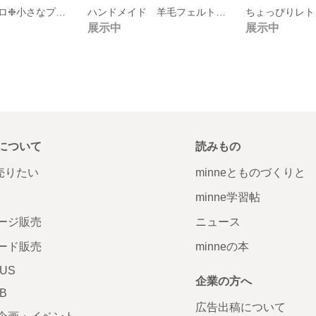
ちょっぴりレトロ❉小さなプードルさんのマスコット
ハンドメイド 羊毛フェルト ひつじ マスコット
展示中
展示中
について
読みもの
で売りたい
minneとものづくりと
minne学習帖
ージ販売
ニュース
ード販売
minneの本
LUS
企業の方へ
AB
広告出稿について