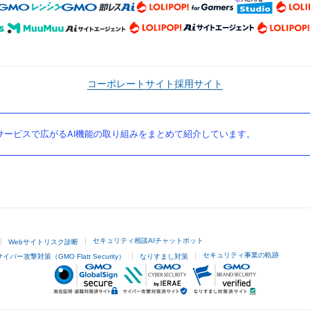
コーポレートサイト
採用サイト
ービスで広がるAI機能の取り組みをまとめて紹介しています。
セキュリティ相談AIチャットボット
Webサイトリスク診断
セキュリティ事業の軌跡
サイバー攻撃対策（GMO Flatt Security）
なりすまし対策