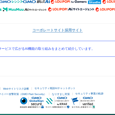
コーポレートサイト
採用サイト
ービスで広がるAI機能の取り組みをまとめて紹介しています。
セキュリティ相談AIチャットボット
Webサイトリスク診断
セキュリティ事業の軌跡
サイバー攻撃対策（GMO Flatt Security）
なりすまし対策