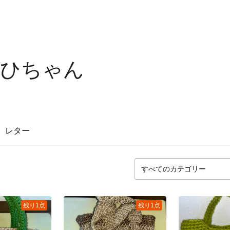
！ひちゃん
レター
残り1点
残り1点