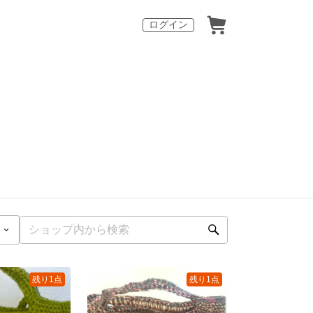
ログイン
残り1点
残り1点