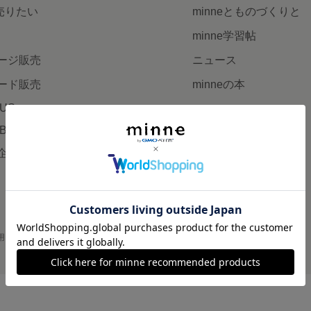
で売りたい
minneとものづくりと
minne学習帖
ージ販売
ニュース
ード販売
minneの本
LUS
企業の方へ
AB
広告出稿について
企画・イベント
大口注文について
用
プライバシーポリシー
会社概要
採用情報
メディアキット
©GMO Pepabo, Inc. All rights reserved.