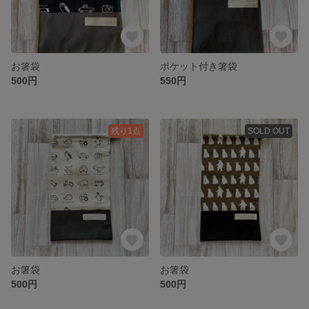
お箸袋
ポケット付き箸袋
500円
550円
残り1点
SOLD OUT
お箸袋
お箸袋
500円
500円