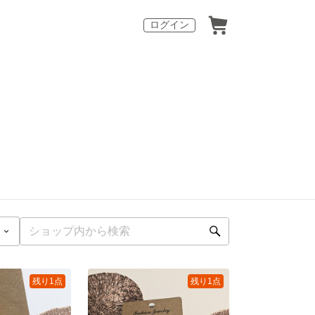
ログイン
残り1点
残り1点