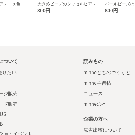
アス 水色
大きめビーズのタッセルピアス
パールビーズの
800円
800円
について
読みもの
で売りたい
minneとものづくりと
minne学習帖
ージ販売
ニュース
ード販売
minneの本
LUS
企業の方へ
AB
広告出稿について
企画・イベント