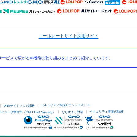
コーポレートサイト
採用サイト
ービスで広がるAI機能の取り組みをまとめて紹介しています。
セキュリティ相談AIチャットボット
Webサイトリスク診断
セキュリティ事業の軌跡
サイバー攻撃対策（GMO Flatt Security）
なりすまし対策