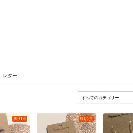
レター
残り1点
残り1点