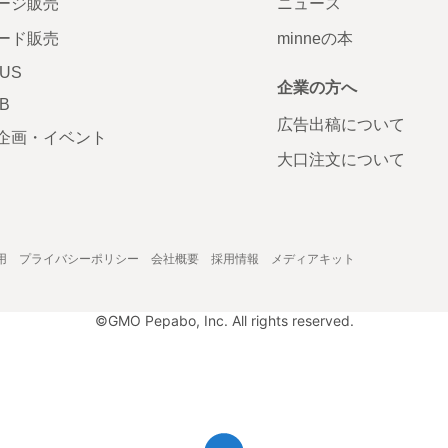
ージ販売
ニュース
ード販売
minneの本
LUS
企業の方へ
AB
広告出稿について
企画・イベント
大口注文について
用
プライバシーポリシー
会社概要
採用情報
メディアキット
©GMO Pepabo, Inc. All rights reserved.