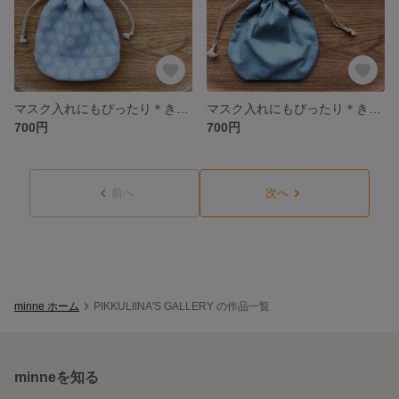
マスク入れにもぴったり＊きんちゃく袋(バラ柄・グレー×白)
マスク入れにもぴったり＊きんちゃく袋(ダンガリー×ブルー水玉)
700円
700円
前へ
次へ
minne ホーム
PIKKULIINA'S GALLERY の作品一覧
minneを知る