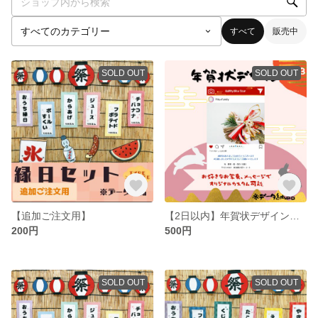
すべて
販売中
SOLD OUT
SOLD OUT
【追加ご注文用】
【2日以内】年賀状デザイン【データ納品】
200円
500円
SOLD OUT
SOLD OUT