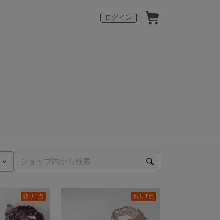
ログイン
残り1点
残り1点