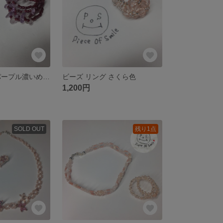
ビーズリング パープル濃いめ5連
ビーズ リング さくら色
1,200円
SOLD OUT
残り1点