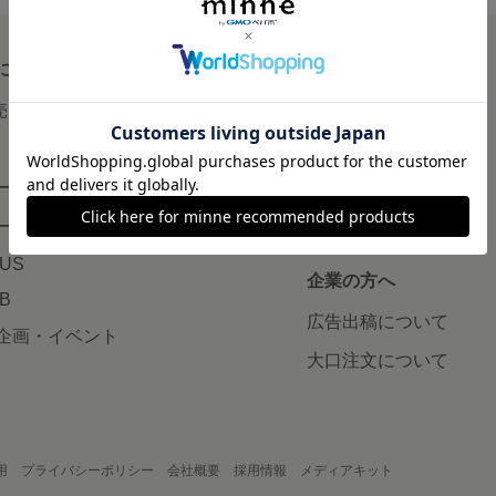
について
読みもの
で売りたい
minneとものづくりと
minne学習帖
ージ販売
ニュース
ード販売
minneの本
LUS
企業の方へ
AB
広告出稿について
企画・イベント
大口注文について
用
プライバシーポリシー
会社概要
採用情報
メディアキット