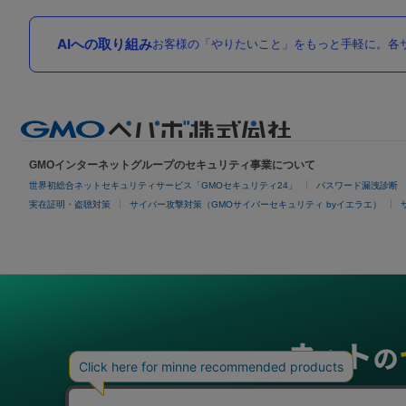
AIへの取り組み
お客様の「やりたいこと」をもっと手軽に。各サ
GMOインターネットグループのセキュリティ事業について
世界初総合ネットセキュリティサービス「GMOセキュリティ24」
パスワード漏洩診断
実在証明・盗聴対策
サイバー攻撃対策（GMOサイバーセキュリティ byイエラエ）