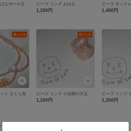
おはなボール玉
ビーズ リング おはな
1,200円
1,490円
残り1点
残り1点
レット さくら色
ビーズ リング 小花柄の大玉 さくら色
ビーズ リング 
1,200円
1,200円
作品一覧