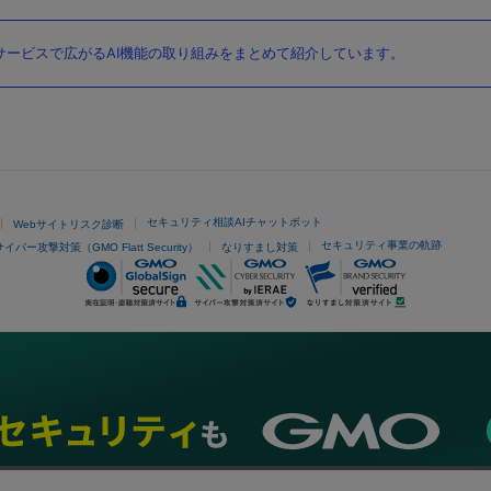
ービスで広がるAI機能の取り組みをまとめて紹介しています。
セキュリティ相談AIチャットボット
Webサイトリスク診断
セキュリティ事業の軌跡
サイバー攻撃対策（GMO Flatt Security）
なりすまし対策