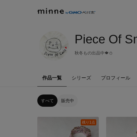
Piece Of S
秋冬もの出品中🍁⛄️
作品一覧
シリーズ
プロフィール
すべて
販売中
残り1点