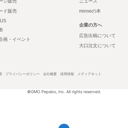
ージ販売
ニュース
ード販売
minneの本
LUS
企業の方へ
AB
広告出稿について
企画・イベント
大口注文について
用
プライバシーポリシー
会社概要
採用情報
メディアキット
©GMO Pepabo, Inc. All rights reserved.