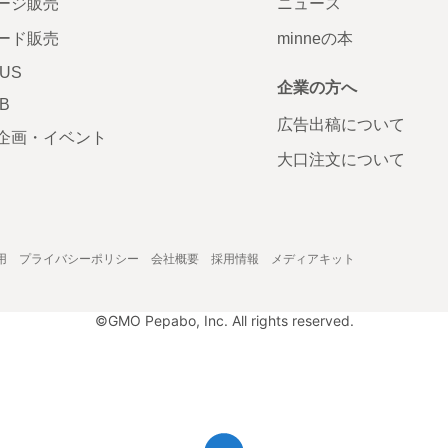
ージ販売
ニュース
ード販売
minneの本
LUS
企業の方へ
AB
広告出稿について
企画・イベント
大口注文について
用
プライバシーポリシー
会社概要
採用情報
メディアキット
©GMO Pepabo, Inc. All rights reserved.