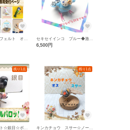
【鳥専門】羊毛フェルト オーダー
セキセイインコ ブルー◆激怒◆青色◆羊毛フェルト☆怒る鳥☆青い鳥☆怒って羽をワキワキ！
6,500円
残り1点
残り1点
セネガルパロット☆銀目☆ボールのおもちゃ ☆羊毛フェルト★ネズミガシラハネナガインコ☆インコ☆
キンカチョウ スサー☆ノーマル☆ 羊毛フェルト ☆自立