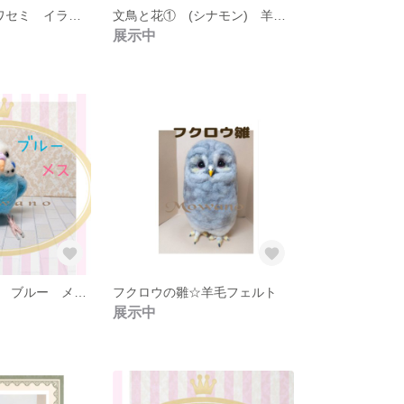
[追加再販] カワセミ イラスト 額縁付き 印刷した絵
文鳥と花① (シナモン) 羊毛フェルト[追加再販]
展示中
セキセイインコ ブルー メス◆青◆羊毛フェルト☆青い鳥☆鳥
フクロウの雛☆羊毛フェルト
展示中