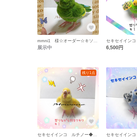
mmni1 様☆オーダー☆キソデインコ
展示中
6,500円
残り1点
セキセイインコ ルチノー◆激怒◆黄色◆羊毛フェルト☆怒る鳥☆黄色い鳥☆怒ってワキワキ！