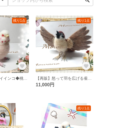
残り1点
残り1点
ピンクのセキセイインコ◆桃色◆羊毛フェルト☆ピンクの鳥☆ピンクのインコ（架空）
【再販】怒って羽を広げる雀 羊毛フェルト 自立
11,000円
残り1点