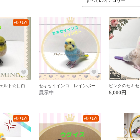
残り1点
メジロ☆羊毛フェルト☆目白☆鳥☆野鳥☆
セキセイインコ レインボー（パステル） オス◆パステル◆羊毛フェルト☆青い鳥☆鳥
展示中
5,000円
残り1点
残り1点