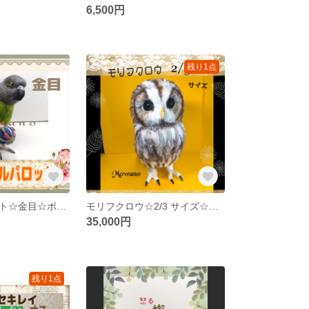
6,500円
残り1点
セネガルパロット☆金目☆ボールのおもちゃ ☆羊毛フェルト★ネズミガシラハネナガインコ☆インコ☆
モリフクロウ☆2/3 サイズ☆羊毛フェルト
35,000円
残り1点