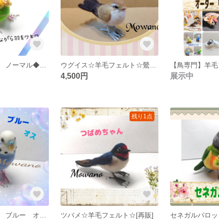
セキセイインコ ノーマル◆激怒◆黄色と緑色◆羊毛フェルト☆怒る鳥☆怒って羽をワキワキ！
ウグイス☆羊毛フェルト☆鶯☆うぐいす☆鳥☆野鳥
4,500円
展示中
残り1点
セキセイインコ ブルー オス◆青◆羊毛フェルト☆青い鳥☆鳥
ツバメ☆羊毛フェルト☆[再販]