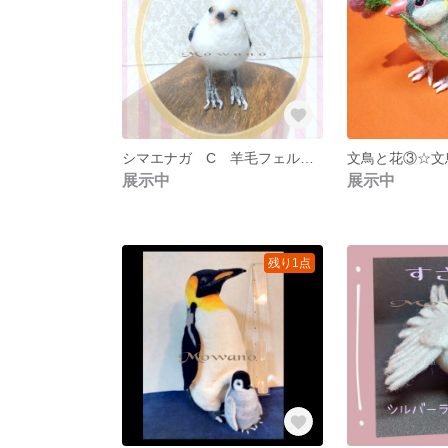
シマエナガ C 羊毛フェルト[追加再販]
展示中
展示中
残り1点