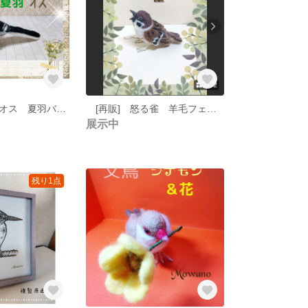
ハクセキレイ オス 夏羽バージョン 羊毛フェルト 自立
[再販] 怒る雀 羊毛フェルト
展示中
残り1点