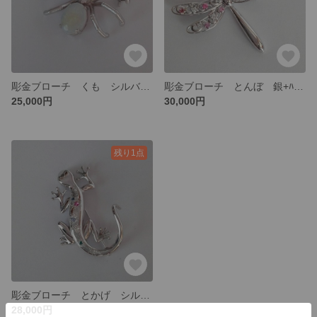
彫金ブローチ くも シルバー（ｵﾊﾟｰﾙ·ﾙﾋﾞｰ）
彫金ブローチ とんぼ 銀+ﾊﾟﾗｼﾞｭｰﾑ合金（ﾎﾜｲﾄｻﾌｧｲﾔ·ﾙﾋﾞｰ·ﾄﾙﾏﾘﾝ）
25,000円
30,000円
残り1点
彫金ブローチ とかげ シルバー（ﾌﾞﾙｰﾄﾘｰﾄﾒﾝﾄ·ﾀﾞｲﾔﾓﾝﾄﾞ·ﾙﾋﾞｰ·ﾀﾝｻﾞﾅｲﾄ）
28,000円