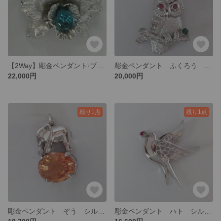
【2Way】彫金ペンダント·ブローチ 蘭 シルバー（ブルートパーズ）
彫金ペンダント ふくろう Ａg925（ルビー0.09ct·グリーンガーネット0.08ct）
22,000円
20,000円
残り1点
残り1点
彫金ペンダント ぞう シルバー（シトリン6.23ct·ﾎﾜｲﾄｻﾌｧｲﾔ）
彫金ペンダント ハト シルバー（ルビー）