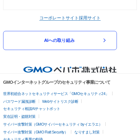
コーポレートサイト
採用サイト
AIへの取り組み
GMOインターネットグループのセキュリティ事業について
世界初総合ネットセキュリティサービス「GMOセキュリティ24」
パスワード漏洩診断
Webサイトリスク診断
セキュリティ相談AIチャットボット
実在証明・盗聴対策
サイバー攻撃対策（GMOサイバーセキュリティ byイエラエ）
サイバー攻撃対策（GMO Flatt Security）
なりすまし対策
セキュリティ事業の軌跡