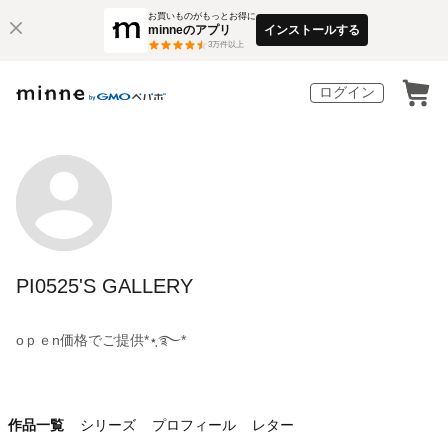
お買いものがもっとお得に
minneのアプリ
インストールする
3
万件以上
ログイン
PI0525'S GALLERY
oｐｅn価格でご提供*⋆ฺ࿐*
作品一覧
シリーズ
プロフィール
レター