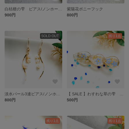
白桔梗の雫 ピアス/ノンホールピアス
紫陽花ポニーフック
900円
800円
SOLD OUT
残り1点
淡水パール3連ピアス/ノンホールピアス
【 SALE 】わすれな草の雫 ヘアクリップ
800円
500円
残り1点
残り1点