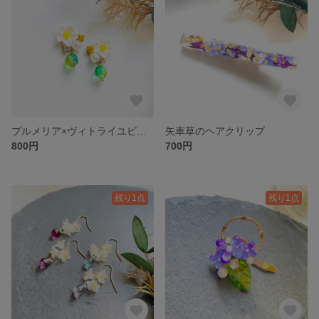
プルメリア×ヴィトライユビーズ ピアス/ノンホールピアス
矢車草のヘアクリップ
800円
700円
残り1点
残り1点