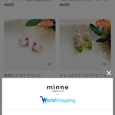
400円
800円
残り1点
残り1点
春色ピアス/イヤリング
チェコガラスフラワーピアス/ノンホールピアス
750円
800円
SOLD OUT
残り1点