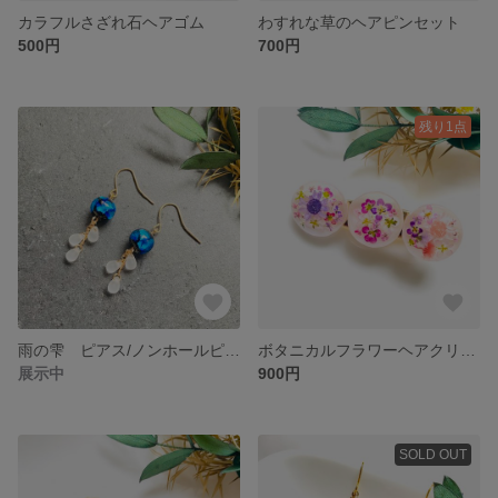
カラフルさざれ石ヘアゴム
わすれな草のヘアピンセット
500円
700円
残り1点
雨の雫 ピアス/ノンホールピアス
ボタニカルフラワーヘアクリップ
展示中
900円
SOLD OUT