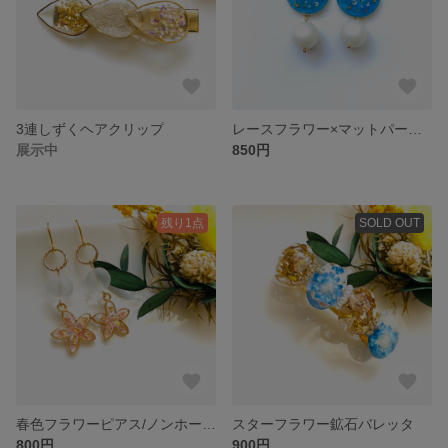
3連しずくヘアクリップ
レースフラワー×マットパールピアス/ノンホールピアス
展示中
850円
残り1点
SOLD OUT
春色フラワーピアス/ノンホールピアス
スターフラワー鉱石バレッタ
800円
900円