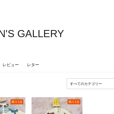
AN'S GALLERY
レビュー
レター
残り1点
残り1点