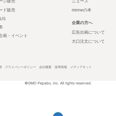
ージ販売
ニュース
ード販売
minneの本
LUS
企業の方へ
AB
広告出稿について
企画・イベント
大口注文について
用
プライバシーポリシー
会社概要
採用情報
メディアキット
©GMO Pepabo, Inc. All rights reserved.