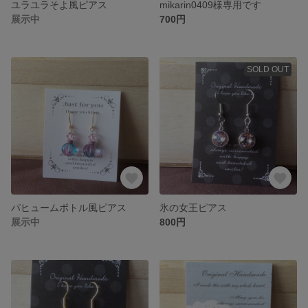
ユラユラそよ風ピアス
mikarin0409様専用です
展示中
700円
SOLD OUT
パヒュームボトル風ピアス
氷の女王ピアス
展示中
800円