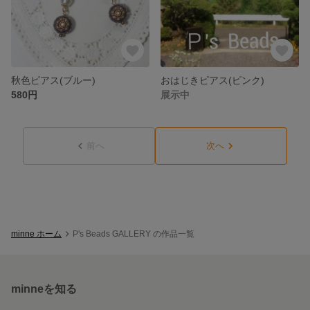
秋色ピアス(ブルー)
おはじきピアス(ピンク)
580円
展示中
前へ
次へ
minne ホーム
P's Beads GALLERY の作品一覧
minneを知る