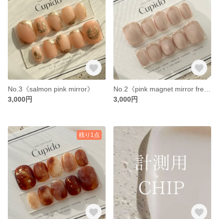
No.3《salmon pink mirror》
No.2《pink magnet mirror french》
3,000円
3,000円
残り1点