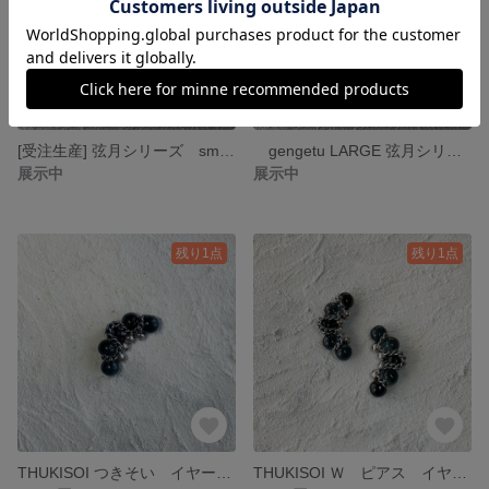
[受注生産] 弦月シリーズ small ピアス イヤリング ブラック
gengetu LARGE 弦月シリーズ ピアス イヤリング
展示中
展示中
残り1点
残り1点
THUKISOI つきそい イヤーカフ イヤリング
THUKISOI Ｗ ピアス イヤリング イヤークリップ