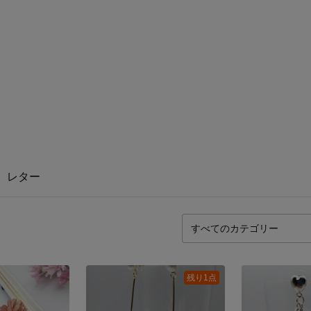
レター
残り1点