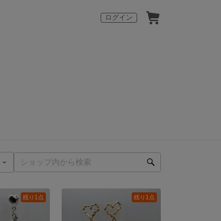
ログイン
残り1点
残り1点