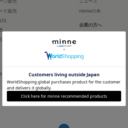
ージ販売
ニュース
ード販売
minneの本
LUS
企業の方へ
AB
広告出稿について
企画・イベント
大口注文について
用
プライバシーポリシー
会社概要
採用情報
メディアキット
©GMO Pepabo, Inc. All rights reserved.