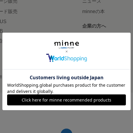
ージ販売
ニュース
ード販売
minneの本
LUS
企業の方へ
AB
広告出稿について
企画・イベント
大口注文について
用
プライバシーポリシー
会社概要
採用情報
メディアキット
©GMO Pepabo, Inc. All rights reserved.