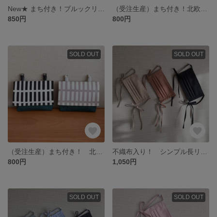
New★ まち付き！ブルックリン移動ポケット バイカラー（男の子）
（受注生産）まち付き！北欧アルテック風 移動ポケット （男の子 女の子） マスタード
850円
800円
SOLD OUT
SOLD OUT
（受注生産）まち付き！ 北欧風 格子柄 移動ポケット（男の子）グリーン
不織布入り！ シンプル長リボンマスク プリーツマスク（ベージュ キャメル ブラック）抗菌抗ウィルス 保湿 接触冷感
800円
1,050円
SOLD OUT
SOLD OUT