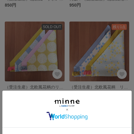
850円
950円
SOLD OUT
残り1点
（受注生産）北欧風花柄のリバーシブル 三角巾（女の子 大人）サークルフラワー
（受注生産）北欧風花柄 リバーシブル 三角巾（女の子 大人）ヴィルタ
900円
1,080円
残り1点
SOLD OUT