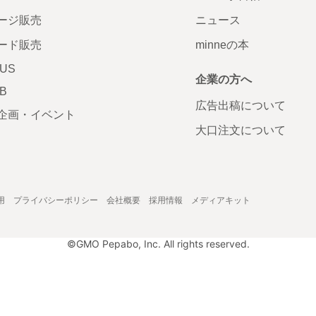
ージ販売
ニュース
ード販売
minneの本
LUS
企業の方へ
AB
広告出稿について
企画・イベント
大口注文について
用
プライバシーポリシー
会社概要
採用情報
メディアキット
©GMO Pepabo, Inc. All rights reserved.