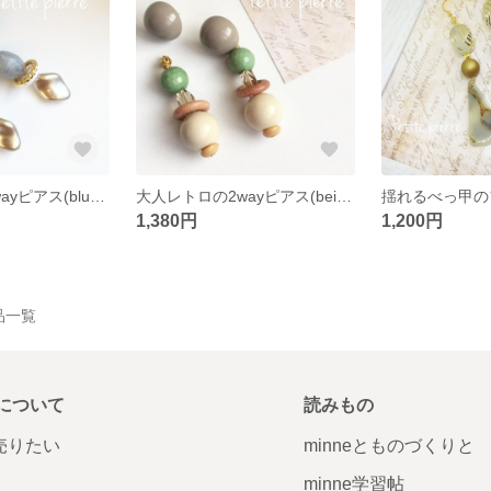
大人レトロの2wayピアス(blue×gray)
大人レトロの2wayピアス(beige×green)
揺れるべっ甲の
1,380円
1,200円
作品一覧
について
読みもの
で売りたい
minneとものづくりと
minne学習帖