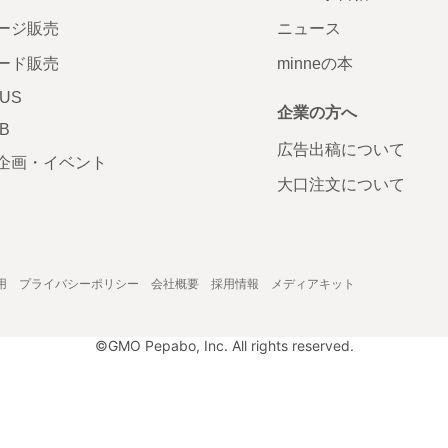
ージ販売
ニュース
ード販売
minneの本
LUS
企業の方へ
AB
広告出稿について
企画・イベント
大口注文について
用
プライバシーポリシー
会社概要
採用情報
メディアキット
©GMO Pepabo, Inc. All rights reserved.