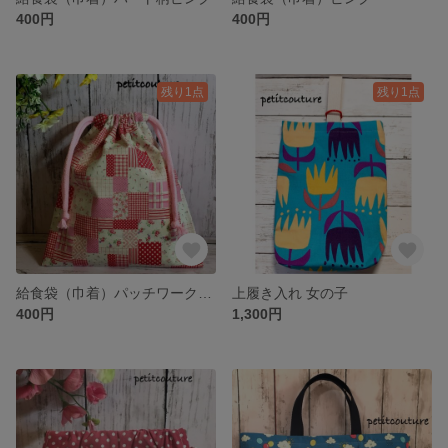
400円
400円
残り1点
残り1点
給食袋（巾着）パッチワーク風柄ピンク
上履き入れ 女の子
400円
1,300円