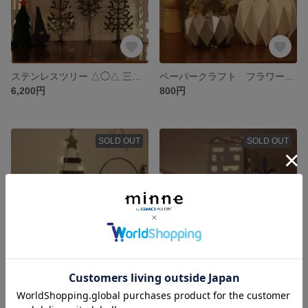
ステンレスツリー △◯△ 三点セット
ペーパークラフト フラワーベースや折り紙ライトに大変身♡
6,200円
800円
SOLD OUT
SOLD OUT
ステンレスの壁掛けクリスマスツリー
ステンレスのツリー △タイプ
2,800円
2,400円