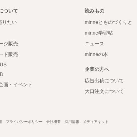
について
読みもの
で売りたい
minneとものづくりと
minne学習帖
ージ販売
ニュース
ード販売
minneの本
LUS
企業の方へ
AB
広告出稿について
企画・イベント
大口注文について
用
プライバシーポリシー
会社概要
採用情報
メディアキット