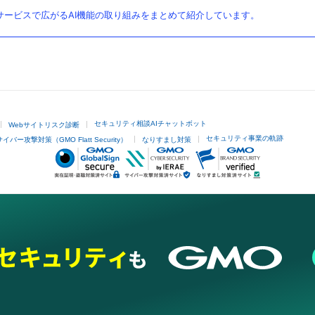
ービスで広がるAI機能の取り組みをまとめて紹介しています。
セキュリティ相談AIチャットボット
Webサイトリスク診断
セキュリティ事業の軌跡
サイバー攻撃対策（GMO Flatt Security）
なりすまし対策