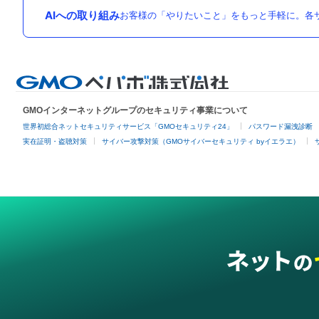
AIへの取り組み
お客様の「やりたいこと」をもっと手軽に。各サ
GMOインターネットグループのセキュリティ事業について
世界初総合ネットセキュリティサービス「GMOセキュリティ24」
パスワード漏洩診断
実在証明・盗聴対策
サイバー攻撃対策（GMOサイバーセキュリティ byイエラエ）