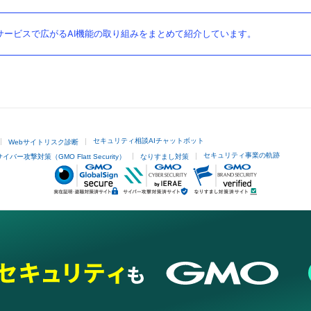
ービスで広がるAI機能の取り組みをまとめて紹介しています。
セキュリティ相談AIチャットボット
Webサイトリスク診断
セキュリティ事業の軌跡
サイバー攻撃対策（GMO Flatt Security）
なりすまし対策