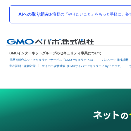
AIへの取り組み
お客様の「やりたいこと」をもっと手軽に。各サ
GMOインターネットグループのセキュリティ事業について
世界初総合ネットセキュリティサービス「GMOセキュリティ24」
パスワード漏洩診断
実在証明・盗聴対策
サイバー攻撃対策（GMOサイバーセキュリティ byイエラエ）