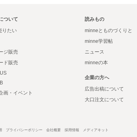
について
読みもの
で売りたい
minneとものづくりと
minne学習帖
ージ販売
ニュース
ード販売
minneの本
LUS
企業の方へ
AB
広告出稿について
企画・イベント
大口注文について
用
プライバシーポリシー
会社概要
採用情報
メディアキット