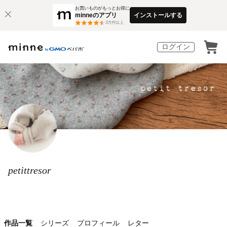
お買いものがもっとお得に
minneのアプリ
インストールする
3
万件以上
ログイン
petittresor
作品一覧
シリーズ
プロフィール
レター