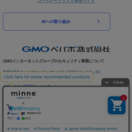
コーポレートサイト
採用サイト
AIへの取り組み
GMOインターネットグループのセキュリティ事業について
世界初総合ネットセキュリティサービス「GMOセキュリティ24」
パスワード漏洩診断
Webサイトリスク診断
セキュリティ相談AIチャットボット
実在証明・盗聴対策
サイバー攻撃対策（GMOサイバーセキュリティ byイエラエ）
サイバー攻撃対策（GMO Flatt Security）
なりすまし対策
セキュリティ事業の軌跡