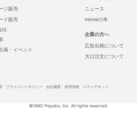
ージ販売
ニュース
ード販売
minneの本
LUS
企業の方へ
AB
広告出稿について
企画・イベント
大口注文について
用
プライバシーポリシー
会社概要
採用情報
メディアキット
©GMO Pepabo, Inc. All rights reserved.