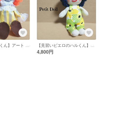
【道化師のオーくん】アート ドール お人形
【見習いピエロのハルくん】アート ドール お人形
4,800円