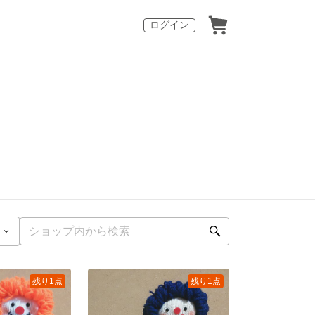
ログイン
残り1点
残り1点