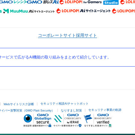
コーポレートサイト
採用サイト
ービスで広がるAI機能の取り組みをまとめて紹介しています。
セキュリティ相談AIチャットボット
Webサイトリスク診断
セキュリティ事業の軌跡
サイバー攻撃対策（GMO Flatt Security）
なりすまし対策