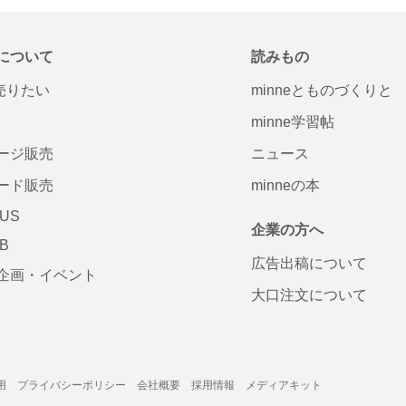
について
読みもの
で売りたい
minneとものづくりと
minne学習帖
ージ販売
ニュース
ード販売
minneの本
LUS
企業の方へ
AB
広告出稿について
企画・イベント
大口注文について
用
プライバシーポリシー
会社概要
採用情報
メディアキット