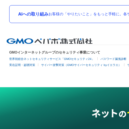
AIへの取り組み
お客様の「やりたいこと」をもっと手軽に。各サ
GMOインターネットグループのセキュリティ事業について
世界初総合ネットセキュリティサービス「GMOセキュリティ24」
パスワード漏洩診断
実在証明・盗聴対策
サイバー攻撃対策（GMOサイバーセキュリティ byイエラエ）