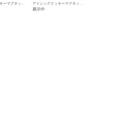
アイシングクッキーマグネット イースターエッグ
アイシングクッキーマグネット うさぎ
展示中