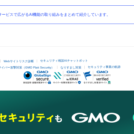
ービスで広がるAI機能の取り組みをまとめて紹介しています。
セキュリティ相談AIチャットボット
Webサイトリスク診断
セキュリティ事業の軌跡
サイバー攻撃対策（GMO Flatt Security）
なりすまし対策