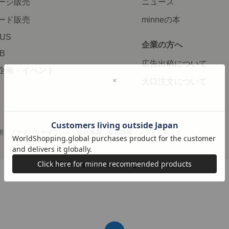
ージ販売
ニュース
ード販売
minneの本
LUS
企業の方へ
AB
広告出稿について
企画・イベント
大口注文について
用
プライバシーポリシー
会社概要
採用情報
メディアキット
©GMO Pepabo, Inc. All rights reserved.