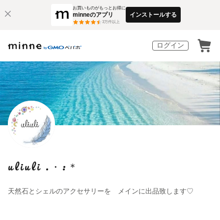
お買いものがもっとお得に
minneのアプリ
インストールする
3
万件以上
ログイン
uliuli .・:＊
天然石とシェルのアクセサリーを メインに出品致します♡