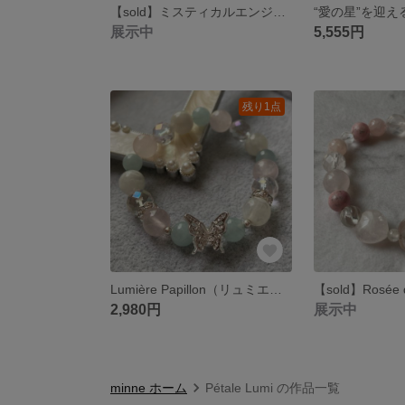
【sold】ミスティカルエンジェル＊ラベンダーアメジスト×ムーンストーン×スターローズクォーツ＊癒しと祈りのブレスレット
展示中
5,555円
残り1点
Lumière Papillon（リュミエールパピヨン）〜やさしい光に包まれて、花ひらく〜 ローズクォーツ×アクアマリン×ムーンストーン×レインボーオーラ ちょう
2,980円
展示中
minne ホーム
Pétale Lumi の作品一覧