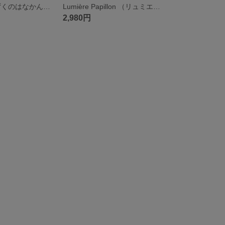
雫の花冠 （しずくのはなかんむり）- couronne de gouttelette - アクアマリンさざれ×レインボーオーラ×淡水パール
Lumière Papillon （リュミエールパピヨン）〜愛に導かれて、美しく羽ばたく〜 クンツァイト×アクアマリン×ムーンストーン×レインボーオーラ
2,980円