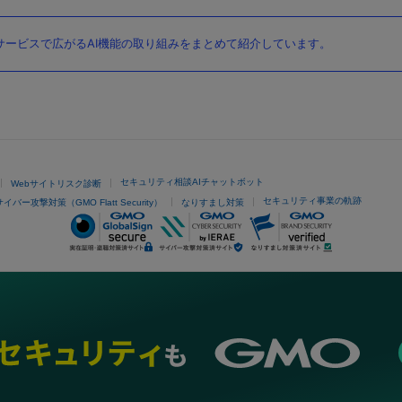
ービスで広がるAI機能の取り組みをまとめて紹介しています。
セキュリティ相談AIチャットボット
Webサイトリスク診断
セキュリティ事業の軌跡
サイバー攻撃対策（GMO Flatt Security）
なりすまし対策