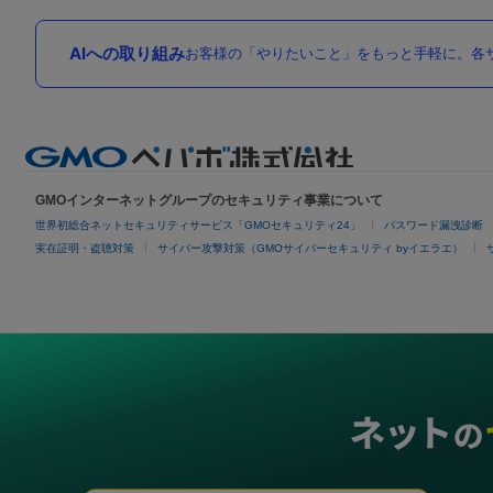
AIへの取り組み
お客様の「やりたいこと」をもっと手軽に。各サ
GMOインターネットグループのセキュリティ事業について
世界初総合ネットセキュリティサービス「GMOセキュリティ24」
パスワード漏洩診断
実在証明・盗聴対策
サイバー攻撃対策（GMOサイバーセキュリティ byイエラエ）