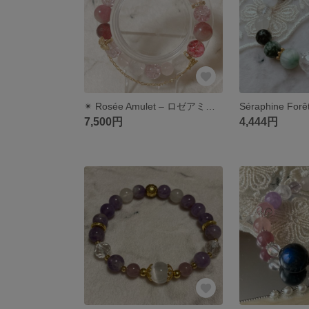
✴︎ Rosée Amulet – ロゼアミュレット（Luxe）｜シナバー｜辰砂｜ピンクトルマリン｜天然石ブレスレット｜薔薇 ばら ろーず
7,500円
4,444円