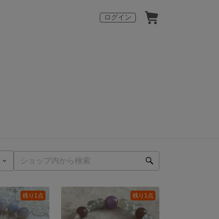
ログイン
残り1点
残り1点