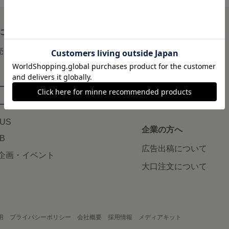
について
読みもの
で売りたい
minneとものづくりと
minne学習帖
ージ販売
ニュース
ード販売
minneの本
LUS
企業の方へ
AB
広告出稿について
企画・イベント
大口注文について
用
プライバシーポリシー
会社概要
採用情報
メディアキット