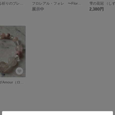
“愛の星”を迎える祈りのブレスレット《エトワルダムール》
フロレアル・フォレ 〜Floréal Forêt〜 花の季節の森 ピンクトルマリン×グリーントルマリン×水晶×ルドラクシャ
展示中
2,380円
【sold】Rosée d’Amour（ロゼ・ダムール） – 愛のしずくブレスレット –｜ローズクォーツ｜インカローズ｜ピンクアクアマリン｜天然石ブレスレット｜デザインブレスレット｜バラ 薔薇 ばら