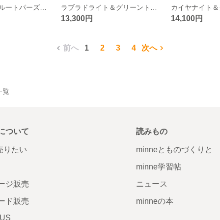
ペリドット＆ブルートパーズ【2粒シリーズ】マクラメネックレス
ラブラドライト＆グリーントルマリン【2粒シリーズ】マクラメネックレス
13,300円
14,100円
前へ
1
2
3
4
次へ
品一覧
について
読みもの
で売りたい
minneとものづくりと
minne学習帖
ージ販売
ニュース
ード販売
minneの本
LUS