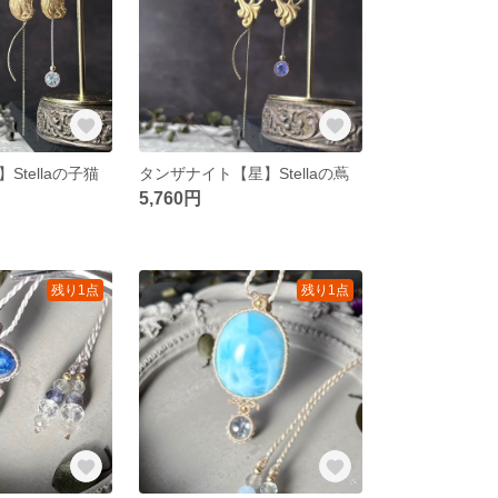
Stellaの子猫
タンザナイト【星】Stellaの蔦
5,760円
残り1点
残り1点