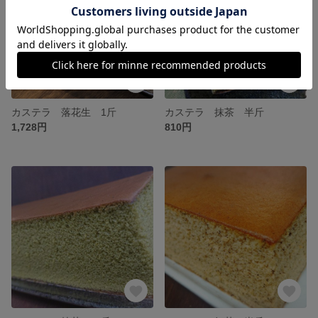
カステラ 落花生 1斤
カステラ 抹茶 半斤
1,728円
810円