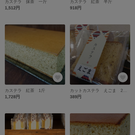
カステラ 抹茶 一斤
カステラ 紅茶 半斤
1,512円
918円
カステラ 紅茶 1斤
カットカステラ えごま 2個入簡易包装（化粧箱無し）
1,728円
389円