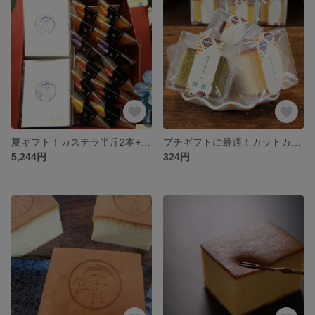
夏ギフト！カステラ半斤2本+極ジュレ12個入
プチギフトに最適！カットカステラ2個入￥324～
5,244円
324円