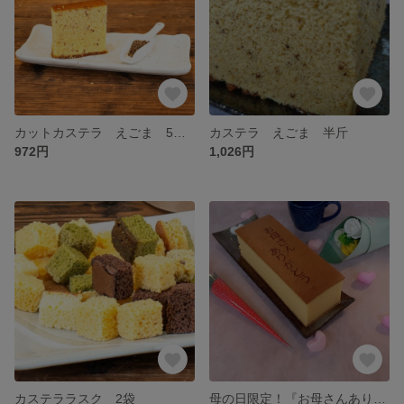
カットカステラ えごま 5個入
カステラ えごま 半斤
972円
1,026円
カステララスク 2袋
母の日限定！『お母さんありがとう』カステラプレーン一斤レーザー入！※数量限定5月12日まで