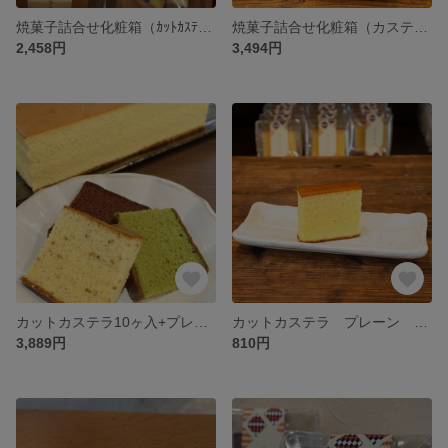
焼菓子詰合せ化粧箱（ｶｯﾄｶｽﾃﾗ5個、ｶｽﾃﾗﾗｽｸ、ﾘｰﾌﾊﾟｲ5枚）
焼菓子詰合せ化粧箱（カステラカット10個・カステララスク・フィナンシェ2袋・リーフパイ4枚）
2,458円
3,494円
カットカステラ10ヶ入+プレーン1斤 詰め合わせ化粧箱
カットカステラ プレーン 5個入
3,889円
810円