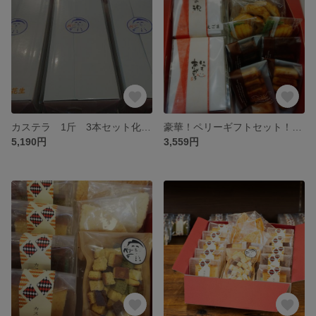
カステラ 1斤 3本セット化粧箱（プレーン、落花生、チョコ）
豪華！ペリーギフトセット！！カステラ+焼菓子（カステラプレーン半斤・落花生半斤・フィナンシェ2袋・フィナンシェショコラ2袋・マドレーヌ2袋・シューラスク1袋・チョコシューラスク1袋入）
5,190円
3,559円