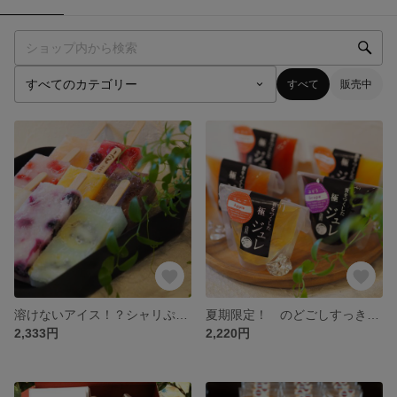
すべて
販売中
溶けないアイス！？シャリぷる食感！くずアイス9本セット（冷凍発送）
夏期限定！ のどごしすっきり 極（きわみ）ジュレ 7個入化粧箱（ｵﾚﾝｼﾞ・ｱｯﾌﾟﾙ・ｸﾞﾚｰﾌﾟ・ﾋﾟﾝｸｸﾞﾚｰﾌﾟ・ｸﾞﾚｰﾌﾟﾌﾙｰﾂ・ﾄﾏﾄ・ﾏｽｶｯﾄ）
2,333円
2,220円