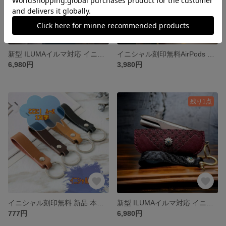
新型 ILUMAイルマ対応 イニシャル名入れ無料ハンドメイド栃木レザーiqos 3 duo(旧型にも)ケースジオメトリー
イニシャル刻印無料AirPods proケースカバー ケープハントレザー 本革
6,980円
3,980円
残り1点
イニシャル刻印無料 新品 本革レザー オリジナル キーリング キーホルダー
新型 ILUMAイルマ対応 イニシャル名入れ無料 手作りケープハントレザーアイコス3 duo IQOSケース
777円
6,980円